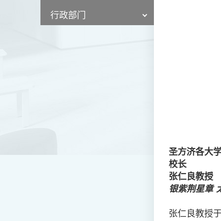
行政部门
圣方济各大
校长
张仁良教授
银紫荆星章 
张仁良教授于