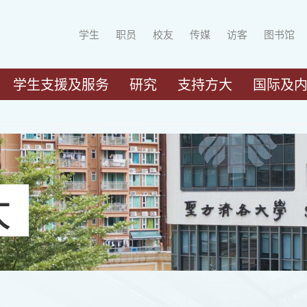
学生
职员
校友
传媒
访客
图书馆
学生支援及服务
研究
支持方大
国际及
大