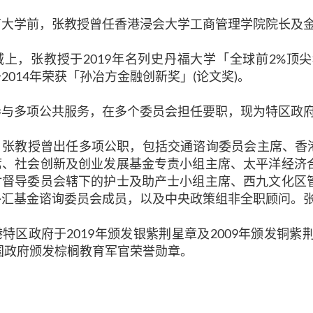
育大学前，张教授曾任香港浸会大学工商管理学院院长及
域上，张教授于2019年名列史丹福大学「全球前2%顶
2014年荣获「孙冶方金融创新奖」(论文奖)。
参与多项公共服务，在多个委员会担任要职，现为特区政
，张教授曾出任多项公职，包括交通谘询委员会主席、香港
席、社会创新及创业发展基金专责小组主席、太平洋经济
讨督导委员会辖下的护士及助产士小组主席、西九文化区
外汇基金谘询委员会成员，以及中央政策组非全职顾问。
特区政府于2019年颁发银紫荆星章及2009年颁发铜紫
法国政府颁发棕榈教育军官荣誉勋章。