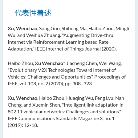
代表性着述
Xu, Wenchao
, Song Guo, Shiheng Ma, Haibo Zhou, Mingli
Wu, and Weihua Zhuang. "Augmenting Drive-thru
Internet via Reinforcement Learning based Rate
Adaptation." IEEE Internet of Things Journal (2020).
Haibo Zhou,
Xu Wenchao
*, Jiacheng Chen, Wei Wang,
"Evolutionary V2X Technologies Toward Internet of
Vehicles: Challenges and Opportunities", Proceedings of
IEEE, vol. 108, no. 2 (2020), pp. 308–323.
Xu, Wenchao
, Haibo Zhou, Huaqing Wu, Feng Lyu, Nan
Cheng, and Xuemin Shen. "Intelligent link adaptation in
802.11 vehicular networks: Challenges and solutions."
IEEE Communications Standards Magazine 3, no. 1
(2019): 12-18.