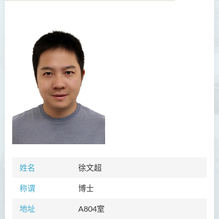
学院简介
院长的话
愿景和使命
课程概览
教职员
行政及研究人员
校外顾问团及校外考试委员
姓名
徐文超
活动
称谓
博士
合作伙伴
地址
A804室