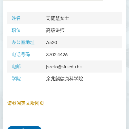
姓名
司徒慧
学院简介
女士
职位
高级讲师
院长的话
办公室地址
A520
课程概览
电话号码
3702 4426
教职员
电邮
jszeto@sfu.edu.hk
校外顾问团及校外考试委员
学院
余兆麒健康科学院
学生活动
Community Health Conference
2018
请参阅英文版网页
余兆麒医疗研究中心