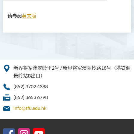
请参阅
英文版
学院简介
院长的话
课程概览
教职员
新界将军澳翠岭里2号 / 新界将军澳翠岭路18号（港铁调
校外顾问团及校外考试委员
景岭站B出口）
学生活动
(852) 3702 4388
Community Health Conference
(852) 3653 6798
2018
info@sfu.edu.hk
余兆麒医疗研究中心
近期研究项目