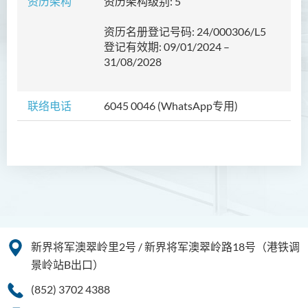
资历架构
资历架构级别: 5
护理学（荣誉）学士
资历名册登记号码: 24/000306/L5
护理学（荣誉）学士 (应用学
登记有效期: 09/01/2024 –
位学额)
31/08/2028
人工智能（荣誉）理学士
联络电话
6045 0046 (WhatsApp专用)
人工智能（荣誉）理学士 (兼
读制)
人工智能及数码娱乐（荣
誉）理学士
人工智能及多媒体科技(荣
誉)理学士
社区健康与实践﹙荣誉﹚理
新界将军澳翠岭里2号 / 新界将军澳翠岭路18号（港铁调
学士
景岭站B出口）
(852) 3702 4388
药学﹙荣誉﹚理学士