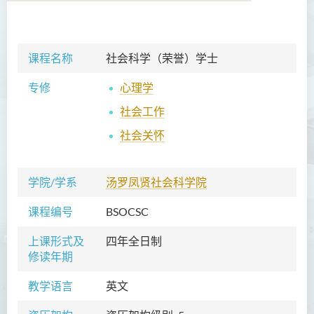
语言及文化（荣誉）文学士
课程名称
社会科学（荣誉）学士
语文及通识（荣誉）文学士
专修
心理学
翻译科技（荣誉）文学士
社会工作
工商管理（荣誉）学士
社会关怀
工商管理(荣誉)酒店及旅游
管理应用学士
学院/学系
汤罗凤贤社会科学院
犯罪及安保科学(荣誉)学士
课程编号
BSOCSC
幼儿教育（荣誉）学士 (全日
上课形式及
四年全日制
制)
修读年期
健康科学（荣誉）学士 (兼读
教学语言
英文
制衔接课程)