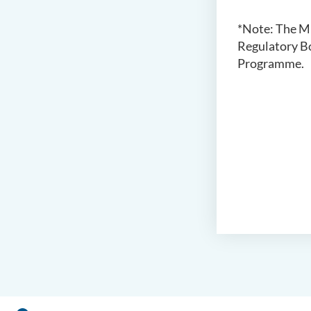
*Note:
The MN
Regulatory Bo
Programme.