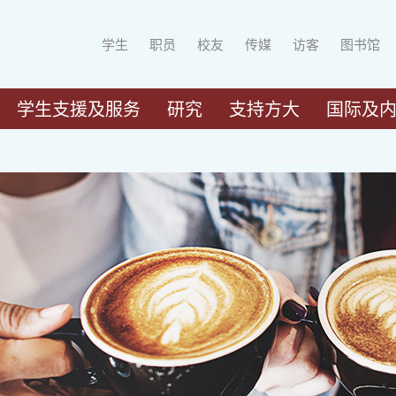
学生
职员
校友
传媒
访客
图书馆
学生支援及服务
研究
支持方大
国际及