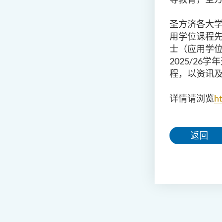
圣方济各大
用学位课程
士（应用学
2025/26
学年
程，以资讯
详情请浏览
h
返回