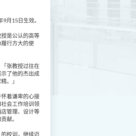
9月15日生效。
教授是公认的高等
力履行方大的使
：「张教授过往在
展示了他的杰出成
求精。」
并怀着谦卑的心接
和社会工作培训领
酒店管理、设计等
和贡献。
』的校训，继续迈