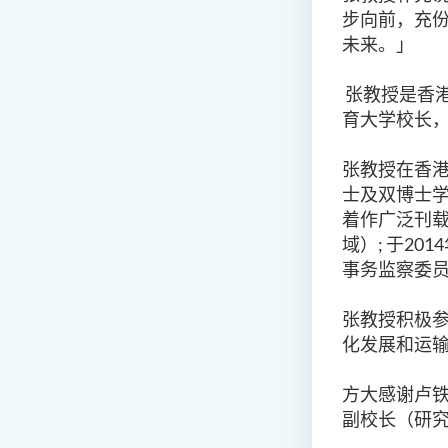
步向前，充
未来。」
张教授是香港
育大学校长
张教授在香
士及双博士
着作广泛刊载
域）; 于20
事务监察委
张教授积极
化发展和运
方大感谢卢
副校长（研