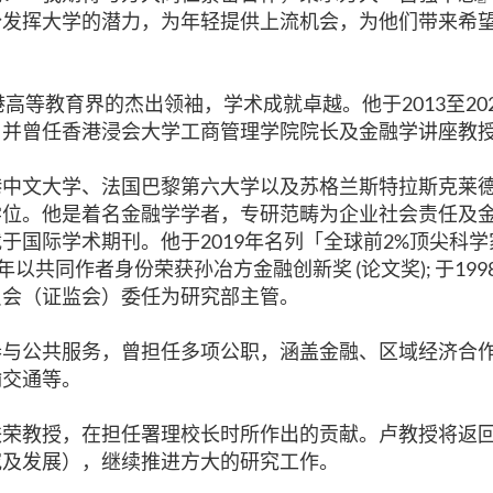
份发挥大学的潜力，为年轻提供上流机会，为他们带来希
高等教育界的杰出领袖，学术成就卓越。他于2013至20
，并曾任香港浸会大学工商管理学院院长及金融学讲座教
港中文大学、法国巴黎第六大学以及苏格兰斯特拉斯克莱
学位。他是着名金融学学者，专研范畴为企业社会责任及
于国际学术期刊。他于2019年名列「全球前2%顶尖科
14年以共同作者身份荣获孙冶方金融创新奖 (论文奖); 于19
员会（证监会）委任为研究部主管。
参与公共服务，曾担任多项公职，涵盖金融、区域经济合
输交通等。
铁荣教授，在担任署理校长时所作出的贡献。卢教授将返
究及发展），继续推进方大的研究工作。