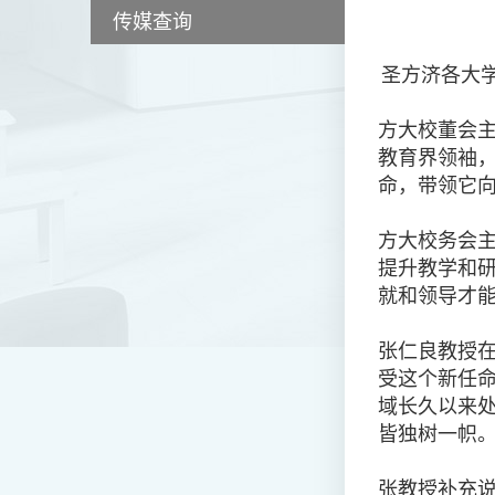
传媒查询
圣方济各大学
方大校董会
教育界领袖
命，带领它
方大校务会
提升教学和
就和领导才
张仁良教授
受这个新任
域长久以来
皆独树一帜
张教授补充