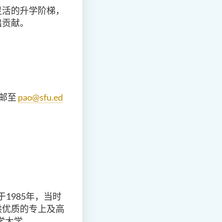
灵活的升学阶梯，
出贡献。
邮至
pao@sfu.ed
于
1985
年，当时
供优质的专上及高
学大学。