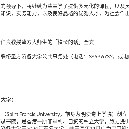
授的领导下，将继续为莘莘学子提供多元化的课程，以及
业知识，实务能力，以及良好品格的优秀人才，为社会作
张仁良教授致方大师生的「校长的话」全文
请联络圣方济各大学公共事务处（电话：
3653 6732
，或电
各大学：
 （
Saint Francis University
，前身为明爱专上学院）创立
诚斌书院，是香港一所非牟利、自资的私立大学，致力提
方济各大学于
2024
年正名大学，并于同年
11
月成为应用科