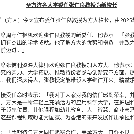
圣方济各大学委任张仁良教授为新校长
（方大）今天宣布委任张仁良教授为方大校长，由2025年
主席周守仁枢机欢迎张仁良教授的新委任。他表示：「张
，拥有杰出的学术成就。他了解方大的优势和抱负，并致
向前迈进。」
主席张健利资深大律师欢迎张仁良教授加入方大。他表示
研究的实力、大学拓展、推动持份者参与创新变革方面，
能。我们深庆得人，张教授定能带领大学继往开来，精益
在接受任命时表示：「我对于大家对我的信任感到荣幸，
命。方大是一所年轻且充满活力的应用科学大学，在护理
处于领先位置，其他课程如幼儿教育、人工智慧、商业与
。这些课程领域盼能为国家、为香港的未来发展作出承担
说：「我期待与方大同仁紧密合作，秉承方大『自强不息