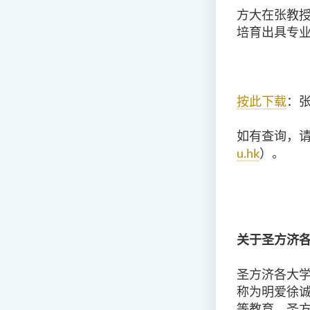
方大在张教
培育出具专
按此下载
：
如有查询，
u.hk
）。
关于圣方济
圣方济各大学
称为明爱徐
等教育，圣