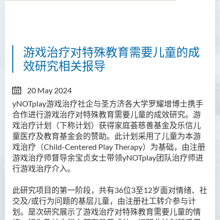
关于我们
游戏治疗对特殊教育需要儿童的成
使命和目标
效研究相关报导
团队
20 May 2024
项目
yNOTplay游戏治疗社企与圣方济各大学罗耀增博士携手
合作进行游戏治疗对特殊教育需要儿童的成效研究。游
幼稚园家长压力和管教研究发
戏治疗计划（下称计划）获得家庭荟慈善基金及乐信儿
布会暨专题讲座
童医疗及教育基金会的赞助。此计划采用了儿童为本游
职涯建未来计划
戏治疗（Child-Centered Play Therapy）为基础，由注册
游戏治疗师督导余宝贞女士带领yNOTplay团队治疗师进
刊物
行游戏治疗介入。
联络我们
此研究项目的第一阶段，共有36位3至12岁面对情绪、社
交及/或行为问题的基层儿童，由注册社工转介参与计
划。是次研究展示了游戏治疗对特殊教育需要儿童的情