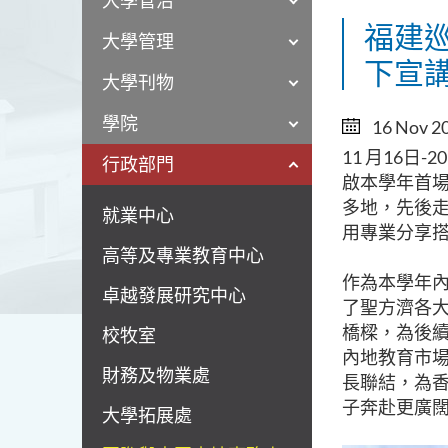
大學管治
福建
大學管理
下宣
大學刊物
學院
16 Nov 2
11 月16
行政部門
啟本學年首
多地，先後
就業中心
用專業分享搭
高等及專業教育中心
作為本學年
卓越發展研究中心
了聖方濟各
橋樑，為後
校牧室
內地教育市
財務及物業處
長聯結，為
子奔赴更廣
大學拓展處