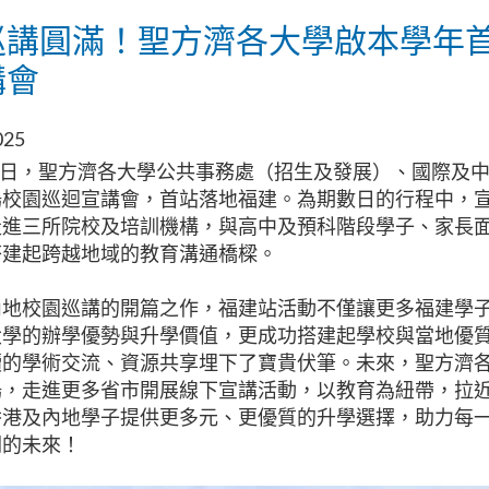
巡講圓滿！聖方濟各大學啟本學年
講會
025
日-20日，聖方濟各大學公共事務處（招生及發展）、國際及
場校園巡迴宣講會，首站落地福建。為期數日的行程中，
走進三所院校及培訓機構，與高中及預科階段學子、家長
建起跨越地域的教育溝通橋樑。​
內地校園巡講的開篇之作，福建站活動不僅讓更多福建學
大學的辦學優勢與升學價值，更成功搭建起學校與當地優
續的學術交流、資源共享埋下了寶貴伏筆。未來，聖方濟
場，走進更多省市開展線下宣講活動，以教育為紐帶，拉
香港及內地學子提供更多元、更優質的升學選擇，助力每
闊的未來！