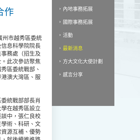
合作
內地事務拓展
國際事務拓展
活動
廣州市越秀區委統
及信息科學院院長
最新消息
共事務處（招生及
士。此次參訪聚焦
方大文化大使計劃
越秀區委統戰部、
感言分享
粵港澳大灣區、服
區委統戰部部長肖
大學在越秀區設立
座談中，張仁良校
在學術、科研、文
索資源互補、優勢
見，就後續推進路