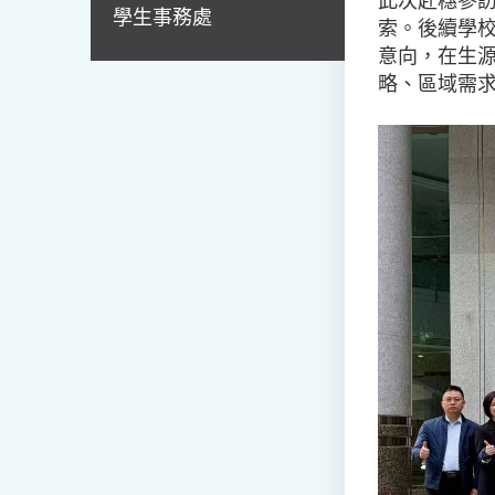
此次赴穗參
學生事務處
索。後續學
意向，在生
略、區域需