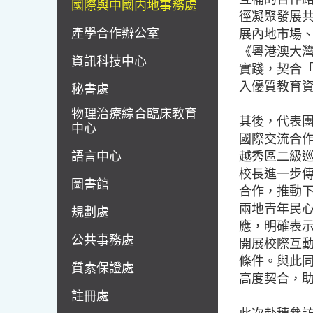
國際與中國内地事務處
徑凝聚發展
產學合作辦公室
展內地市場
《粵港澳大
資訊科技中心
實踐，契合
入優質教育
秘書處
物理治療綜合臨床教育
其後，代表
中心
國際交流合
語言中心
越秀區二級
校長進一步
圖書館
合作，推動
兩地青年民心
規劃處
應，明確表
公共事務處
開展校際互
條件。與此
質素保證處
高度契合，
註冊處