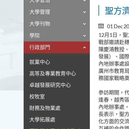
大學管治
聖方
大學管理
大學刊物
01 Dec 2
12
月
1
日
，聖
學院
戰部邀請赴
行政部門
陳慶鴻教授
發展）、國
就業中心
內地辦事處
廣州市教育
高等及專業教育中心
務國家戰略
卓越發展研究中心
參訪期間，
校牧室
逢春，越秀
內地辦事處
財務及物業處
長表示，聖
大學拓展處
化方面的交
互補的合作