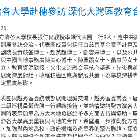
濟各大學赴穗參訪 深化大灣區教育
025
方濟各大學校長張仁良教授率領代表團一行8
人
，應中共
穗開展參訪交流。代表團成員包括任白慈善基金電子計算
、副院長黃荻荃博士、趙英超博士、劉雪婷博士，以及公
際與中國內地事務處陳美心博士、陳麗霞女士、蕭惠萍女
設立、教育資源對接、文化交流融合等核心議題，先後與
局展開深度對話，收穫積極回應與發展共識，為學校深耕
奠定堅實基礎。
代表團與越秀區委統戰部展開坦誠交流，越秀區委常委、
區二級巡視員鄧偉勝一行親臨接待，並熱情邀請聖方濟各
，同時表示願意為方大內地發展給予多方面支持與協助。
方濟各大學高度重視與內地的合作，希望進一步推動雙方
流，加強與內地高校、政府機構及產業界的緊密聯絡，探
路徑。雙方圍繞合作平台搭建及相關合作方向深入交換意