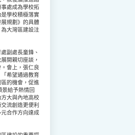
辦事處成為學校拓
動是學校積極落實
發展規劃》的具體
，為大灣區建設注
育處副處長童鋒、
秋展開親切座談，
會。會上，張仁良
：「希望通過教育
灣區的機會，促進
願景給予熱情回
動方大與內地高校
術交流創造更便利
多元合作方向達成