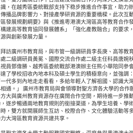
共識，在越秀區委統戰部支持下稳步推進合作事宜，助力
、傳播品牌影響力、對接產學研資源的重要橋樑。此次互
灣區發展規劃綱要》與《推進粵港澳大灣區高等教育合作
「構建高等教育協同發展體系」「強化產教融合」的要求
資源與創新發展力量。
團拜訪廣州市教育局，與市管一級調研員李長庚、高等教
作處二級調研員黃冕、國際交流合作處二級主任科員唐婉
巡視員鄧偉勝、越秀區委統戰部港澳辦主任熊小華陪同參
傳達了學校招收內地本科及碩士學生的積極意向，並強調
下一代多到內地走走看看，多給年輕人了解祖國、認識大
相通。」 廣州市教育局與會領導對聖方濟各大學的合作
示方大與廣州教育資源存在廣闊合作空間，期待進一步推
動，逐步暢通兩地教育規則的銜接渠道，為學生培養、學
同時，雙方就開展師生互訪、校際合作、文化體驗活動等
助力大灣區教育資源共建共享。