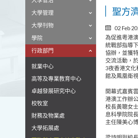
大學管治
聖方
大學管理
大學刊物
02 Feb 2
為促進粵港
學院
統戰部指導下
行政部門
協辦，並獲特
交流活動，於
就業中心
3夜香港文
館及鳳凰衛
高等及專業教育中心
卓越發展研究中心
開幕式嘉賓雲
港澳工作辦
校牧室
校長黃聰女
息科學院院
財務及物業處
主任陳美心
大學拓展處
梁詩明副校