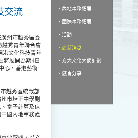
技交流
內地事務拓展
國際事務拓展
活動
在廣州市越秀區委
港越秀青年聯合會
最新消息
穗港文化科技青年
生將展開為期4日
方大文化大使計劃
中心，香港藝術
感言分享
州市越秀區統戰部
廣州市培正中學副
士、電⼦計算及信
與中國內地事務處
的重要契機，以文