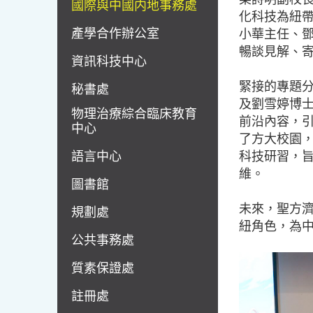
國際與中國内地事務處
化科技為紐
產學合作辦公室
小華主任、
暢談見解、
資訊科技中心
緊接的專題
秘書處
及劉雪婷博
物理治療綜合臨床教育
前沿內容，
中心
了方大校園
語言中心
科技研習，
維。
圖書館
未來，聖方
規劃處
紐角色，為
公共事務處
質素保證處
註冊處