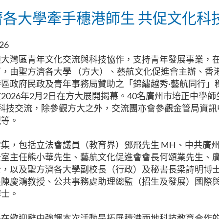
濟各大學牽手穗港師生 共促文化科
026
澳大灣區青年文化交流與科技協作，支持青年發展事業，
，由聖方濟各大學 （方大）、藝航文化促進會主辦、香
區政府民政及青年事務局贊助之「錦繡越秀·藝航同行」
2026年2月2日在方大展開揭幕。40名廣州市培正中學師
化科技交流，除參觀方大之外，交流團亦會參觀金管局資訊
視等。
集，包括立法會議員（教育界）鄧飛先生 MH、中共廣
公室主任熊小華先生、藝航文化促進會會長何頌業先生、
士，以及聖方濟各大學副校長（行政）及秘書長梁詩明博
長陳慶鴻教授、公共事務處助理總監（招⽣及發展）國際
博士。
長在歡迎辭中強調本次活動是拓展穗港兩地科技教育合作