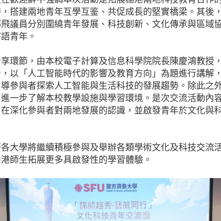
帶，搭建兩地青年互學互鉴、共促成長的堅實橋梁。其後
鄧飛議員分別圍繞青年發展、科技創新、文化傳承與區域
寄語青年。
分享環節，由本校電子計算及信息科學院院長陳慶鴻教授
士，以「人工智能時代的影響及教育方向」為題進行講解
引導參與者探索人工智能與生活科技的發展趨勢。除此之
，進一步了解本校教學設施與學習環境。是次交流活動內
旨在深化參與者對兩地發展的認識，並啟發青年於文化與
濟各大學將繼續積極參與及舉辦各類學術文化及科技交流
中港師生拓展更多具啟發性的學習體驗。