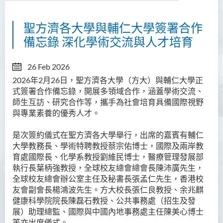
聖方濟各大學與輔仁大學簽署合作
關於國際與中國内地事務處
備忘錄 深化學術交流與人才培育
內地事務拓展
26 Feb 2026
國際事務拓展
2026年2月26日，聖方濟各大學（方大）與輔仁大學正
式簽署合作備忘錄，開展多領域合作，涵蓋學術交流、
活動
師生互訪、研究合作等，攜手為社會培育具備國際視野
與專業素養的優秀人才。
最新消息
是次簽約儀式在聖方濟各大學舉行，出席的嘉賓有輔仁
方大文化大使計劃
大學教務長、學術特聘教授蔡宗佑博士，國際及兩岸教
育處國際長、化學系教授劉維民博士，醫療管理發展部
感言分享
執行長葉柄強教授，全球校友總會總會長陳沛廣先生，
全球校友總會辦公室主任及秘書長張孟仁先生，香港校
友會副會長楊鴻波先生。方大校長張仁良教授、余兆麒
健康科學院院長陳磊石教授、公共事務處（招生及發
展）助理總監、國際與中國內地事務處主任陳美心博士
等亦出席儀式。