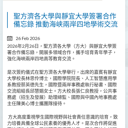
聖方濟各大學與靜宜大學簽署合作
關於國際與中國内地事務處
備忘錄 推動海峡兩岸四地學術交流
內地事務拓展
26 Feb 2026
國際事務拓展
2026年2月26日，聖方濟各大學（方大）與靜宜大學簽
署合作備忘錄，開展多領域合作，攜手培育青年學子，
活動
強化海峡兩岸四地高等教育交流。
最新消息
是次簽約儀式在聖方濟各大學舉行，出席的嘉賓有靜宜
方大文化大使計劃
大學校長林思伶博士，國際學院院長、人工智慧應用學
系教授蔡英德先生，國際暨兩岸事務處執行秘書、國際
感言分享
交流組組長邱慧娟女士。方大校長張仁良教授，公共事
務處（招生及發展）助理總監、國際與中國內地事務處
主任陳美心博士攜團隊接待。
方大高度重視學生國際視野與社會責任意識的培育，致
力培養具備全球公民素養的優秀人才。是次合作將促進