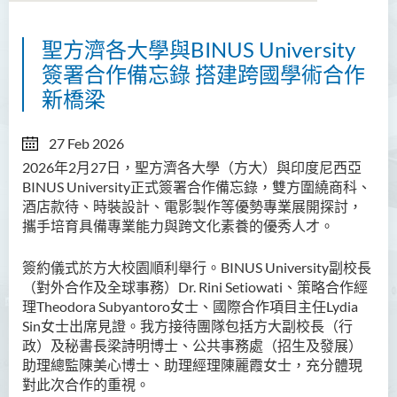
聖方濟各大學與BINUS University
關於國際與中國内地事務處
簽署合作備忘錄 搭建跨國學術合作
內地事務拓展
新橋梁
國際事務拓展
27 Feb 2026
2026年2月27日，聖方濟各大學（方大）與印度尼西亞
活動
BINUS University正式簽署合作備忘錄，雙方圍繞商科、
最新消息
酒店款待、時裝設計、電影製作等優勢專業展開探討，
攜手培育具備專業能力與跨文化素養的優秀人才。
方大文化大使計劃
簽約儀式於方大校園順利舉行。BINUS University副校長
感言分享
（對外合作及全球事務）Dr. Rini Setiowati、策略合作經
理Theodora Subyantoro女士、國際合作項目主任Lydia
Sin女士出席見證。我方接待團隊包括方大副校長（行
政）及秘書長梁詩明博士、公共事務處（招生及發展）
助理總監陳美心博士、助理經理陳麗霞女士，充分體現
對此次合作的重視。