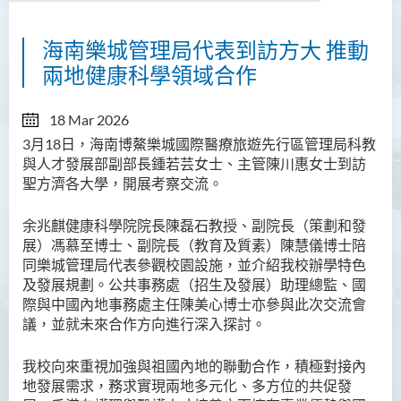
海南樂城管理局代表到訪方大 推動
關於國際與中國内地事務處
兩地健康科學領域合作
內地事務拓展
18 Mar 2026
國際事務拓展
3月18日，海南博鰲樂城國際醫療旅遊先行區管理局科教
與人才發展部副部長鍾若芸女士、主管陳川惠女士到訪
活動
聖方濟各大學，開展考察交流。
最新消息
余兆麒健康科學院院長陳磊石教授、副院長（策劃和發
方大文化大使計劃
展）馮慕至博士、副院長（教育及質素）陳慧儀博士陪
同樂城管理局代表參觀校園設施，並介紹我校辦學特色
感言分享
及發展規劃。公共事務處（招生及發展）助理總監、國
際與中國內地事務處主任陳美心博士亦參與此次交流會
議，並就未來合作方向進行深入探討。
我校向來重視加強與祖國內地的聯動合作，積極對接內
地發展需求，務求實現兩地多元化、多方位的共促發