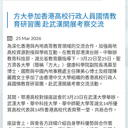
方大參加香港高校行政人員國情教
關於國際與中國内地事務處
育研習團 赴武漢開展考察交流
內地事務拓展
25 Mar 2026
國際事務拓展
為深化香港與內地高等教育領域的交流合作，加強兩地
高校資源對接與學術互動，在教育部港澳台辦、中聯辦
活動
教育科技部、湖北省教育廳指導下，3月22日至25日，聖
方濟各大學（簡稱「方大」）健康科學院副院長馮慕至
最新消息
博士、國際與中國內地事務處主任陳美心博士及經理陳
麗霞女士參加了由香港中文大學組織的香港高校行政人
方大文化大使計劃
員國情教育研習團，赴武漢開展考察交流活動。
感言分享
其間，鄂港高校對接座談會於3月23日在武漢大學舉辦，
武漢大學、華中科技大學、華中師範大學等湖北14所優
質高校代表與14所香港高校代表齊聚一堂，共商合作。
座談會上，與會各方詳細介紹自身學科優勢與合作需