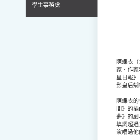
學生事務處
陳蝶衣（1
家、作家
星日報》
影皇后蝴
陳蝶衣的
間》的插
夢》的劇
填詞超過
演唱過他