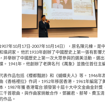
907年10月17日-2007年10月14日），原名陳元棟，
和填詞家。 他於1933年創辦了中國歷史上第一張有影響
，并舉辦了中國歷史上第一次大眾參與的選美活動，選出
蝶。 1941年，他創辦了老牌名刊《萬象》並擔任首任主
代表作品包括《櫻都豔跡》和《蝴蝶夫人》等。 1946年
曲《香格裡拉》作詞，1952年移居香港，1961年編寫
本，1987年獲 香港電台 頒發第十屆十大中文金曲金針獎 
三千首歌曲，與作曲家姚敏合作，鄧麗君、蔡琴、費玉清
的作品。