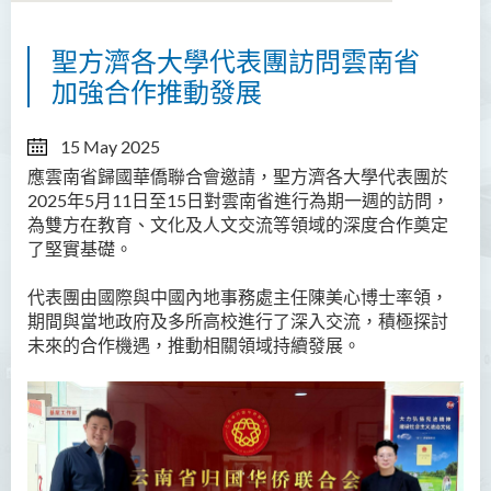
聖方濟各大學代表團訪問雲南省
關於國際與中國内地事務處
加強合作推動發展
內地事務拓展
15 May 2025
國際事務拓展
應雲南省歸國華僑聯合會邀請，聖方濟各大學代表團於
2025
年
5
月
11
日至
15
日對雲南省進行為期一週的訪問，
活動
為雙方在教育、文化及人文交流等領域的深度合作奠定
了堅實基礎。
最新消息
代表團由國際與中國內地事務處主任陳美心博士率領，
方大文化大使計劃
期間與當地政府及多所高校進行了深入交流，積極探討
未來的合作機遇，推動相關領域持續發展。
感言分享