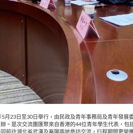
年
5
月
23
日至
30
日舉行，由民政及青年事務局及青年發展
主辦。是次交流團匯聚來自香港的
44
位青年學生代表，包
一同前往湖北省武漢及襄陽兩地參訪交流，行程期間更榮