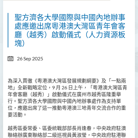
聖方濟各大學國際與中國內地辦事
關於國際與中國内地事務處
處應邀出席粵港澳大灣區青年會客
內地事務拓展
廳（越秀）啟動儀式（人力資源板
塊）
國際事務拓展
活動
26 Sep 2025
最新消息
為深入貫徹《粵港澳大灣區發展規劃綱要》及「一點兩
方大文化大使計劃
地」全新戰略定位，9 月 26 日上午，「粵港澳大灣區青
年會客廳（越秀）」啟動儀式在廣州市越秀區隆重舉
感言分享
行。聖方濟各大學國際與中國內地辦事處作為支持單
位，應邀出席了這一推動粵港澳三地青年交流合作的重
要活動。
越秀區委常委、區委統戰部部長肖逢春，中央政府駐澳
聯絡辦廣東聯絡部二級巡視員黃淑瑩，中央政府駐港聯