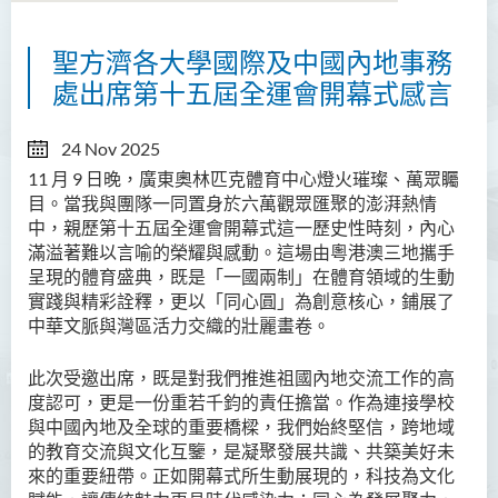
聖方濟各大學國際及中國內地事務
關於國際與中國内地事務處
處出席第十五屆全運會開幕式感言
內地事務拓展
24 Nov 2025
國際事務拓展
11 月 9 日晚，廣東奧林匹克體育中心燈火璀璨、萬眾矚
目。當我與團隊一同置身於六萬觀眾匯聚的澎湃熱情
活動
中，親歷第十五屆全運會開幕式這一歷史性時刻，內心
滿溢著難以言喻的榮耀與感動。這場由粵港澳三地攜手
最新消息
呈現的體育盛典，既是「一國兩制」在體育領域的生動
實踐與精彩詮釋，更以「同心圓」為創意核心，鋪展了
方大文化大使計劃
中華文脈與灣區活力交織的壯麗畫卷。​
感言分享
此次受邀出席，既是對我們推進祖國內地交流工作的高
度認可，更是一份重若千鈞的責任擔當。作為連接學校
與中國內地及全球的重要橋樑，我們始終堅信，跨地域
的教育交流與文化互鑒，是凝聚發展共識、共築美好未
來的重要紐帶。正如開幕式所生動展現的，科技為文化