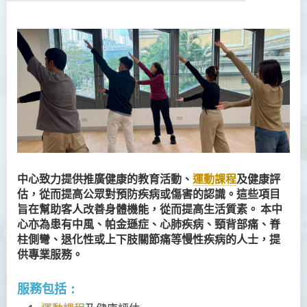
關於我們
願景與使命
大學物理治療診所
社區物理治療中心
模擬實習室
中心致力提供推廣健康的教育活動
、
運動課程
及健康評
最新消息
估，從而提高公眾對預防疾病或傷害的認識。這些項目
旨在幫助客人改善身體機能，從而提高生活質素
。
本中
專業團隊
心亦為患有中風、帕金
遜
症、心肺疾病、頸背部痛、脊
柱側彎、退化性或上下肢關節痛等慢性疾病的人士
，
提
常見問題
供專業服務
。
聯絡我們
服務
包括
：
活動花絮