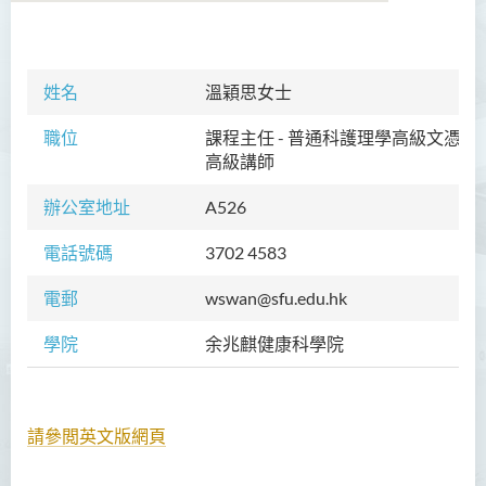
學院簡介
姓名
溫穎思女士
院長的話
職位
課程主任 - 普通科護理學高級文憑
課程概覽
高級講師
教職員
辦公室地址
A526
校外顧問團及校外考試委員
電話號碼
3702 4583
學生活動
電郵
wswan@sfu.edu.hk
Community Health Conference
學院
余兆麒健康科學院
2018
余兆麒醫療研究中心
請參閲英文版網頁