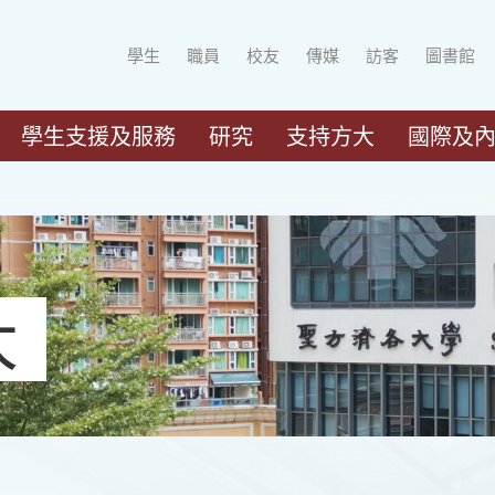
學生
職員
校友
傳媒
訪客
圖書館
學生支援及服務
研究
支持方大
國際及
大