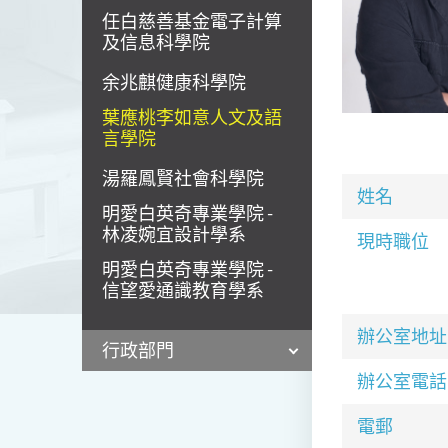
任白慈善基金電子計算
及信息科學院
余兆麒健康科學院
葉應桃李如意人文及語
言學院
湯羅鳳賢社會科學院
姓名
明愛白英奇專業學院 -
林凌婉宜設計學系
現時職位
明愛白英奇專業學院 -
信望愛通識教育學系
辦公室地址
行政部門
辦公室電話
電郵