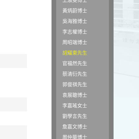
黃炳蔚博士
吳海雅博士
李志權博士
周昭端博士
胡耀東先生
官福然先生
蔡清衍先生
郭俊祺先生
袁展聰博士
李嘉瑤女士
劉學言先生
詹嘉文博士
周仲華博士