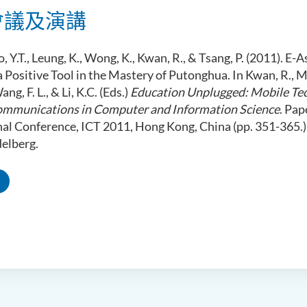
會議及演講
o, Y.T., Leung, K., Wong, K., Kwan, R., & Tsang, P. (2011). E
 Positive Tool in the Mastery of Putonghua. In Kwan, R., 
ang, F. L., & Li, K.C. (Eds.)
Education Unplugged: Mobile Te
mmunications in Computer and Information Science
. Pap
nal Conference, ICT 2011, Hong Kong, China (pp. 351-365.) 
delberg.