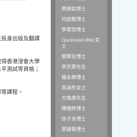
周倩如博士
何啟龍博士
李敬恒博士
生投身出版及翻譯
Quratulain Bibi 女
士
鄧樂兒博士
取得香港浸會大學
李宗華先生
水平測試等資格；
楊永樂博士
吳詠彤女士
譯等課程。
方逸康先生
陳曉婷博士
徐子余博士
廖穎賢博士