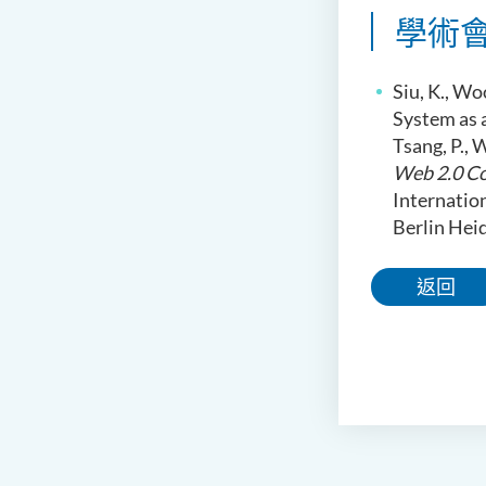
學術
Siu, K., Wo
System as a
Tsang, P., W
Web 2.0 Co
Internatio
Berlin Hei
返回