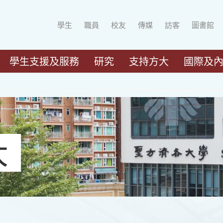
學生
職員
校友
傳媒
訪客
圖書館
學生支援及服務
研究
支持方大
國際及
大