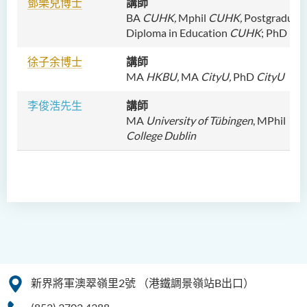
鄧樂兒博士
講師
BA
CUHK,
Mphil
CUHK,
Postgraduat
Diploma in Education
CUHK
; PhD
CU
徐子余博士
講師
MA
HKBU,
MA
CityU,
PhD
CityU
李俊浩先生
講師
MA
University of Tübingen
, MPhil
Trin
College Dublin
新界將軍澳翠嶺里2號
（港鐵調景嶺站B出口）