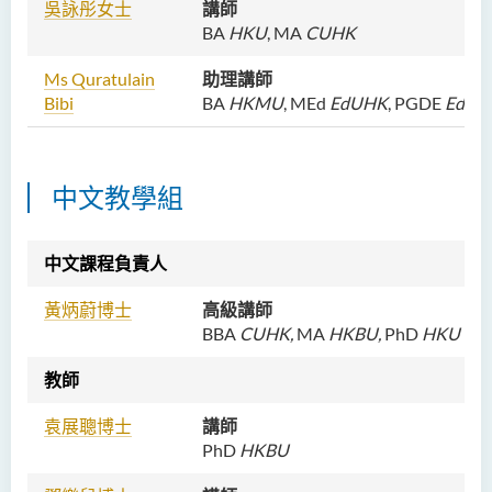
吳詠彤女士
講師
BA
HKU
, MA
CUHK
Ms Quratulain
助理講師
Bibi
BA
HKMU
,
MEd
EdUHK
, PGDE
EdUH
中文教學組
中文課程負責人
黃炳蔚博士
高級講師
BBA
CUHK,
MA
HKBU,
PhD
HKU
教師
袁展聰博士
講師
PhD
HKBU