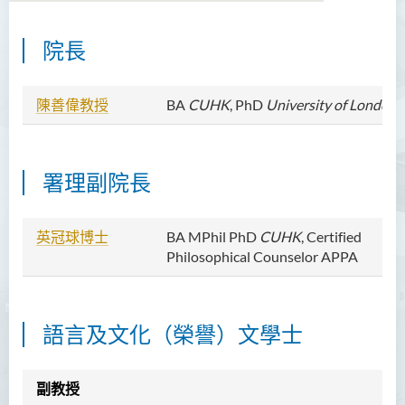
院長
學院簡介
院長的話
陳善偉教授
BA
CUHK
, PhD
University of London
課程概覽
教職員
署理副院長
陳善偉教授
英冠球博士
BA MPhil PhD
CUHK
, Certified
英冠球博士
Philosophical Counselor APPA
王淑雯博士
黃炳蔚博士
語言及文化（榮譽）文學士
吳海雅博士
李志權博士
副教授
周昭端博士