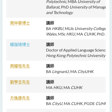
Polytechnic,
MBA
University of
Ballarat,
PhD
University of Manageme
and Technology
周仲華博士
講師
BA
HKBU
, MLib
University College of
Wales
,
MSc
HKU
, MA
CUHK
, PhD
AN
楊珈琦博士
講師
Doctor of Applied Language Sciences,
Hong Kong Polytechnic University
周耀恆先生
講師
BA
LingnanU
, MA
CityUHK
劉學言先生
講師
MA
HKU
, MA
CUHK
方逸康先生
講師
BA
CityU
, MA
CUHK,
PGDE
CUHK