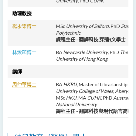
University
, PhD
CUHK
人文及語言學院通訊
助理教授
聖方濟各人文科技獎 2025
楊永樂博士
MSc
University of Salford
,
PhD
Staffor
國際會議2025
Polytechnic
課程主任 - 翻譯科技(榮譽)文學士
聖方濟各人文科技獎(2024年)
獲獎名單
林湫菡博士
BA
Newcastle University
, PhD
The Cit
University of Hong Kong
旁聽生計劃
講師
人文科技研究中心
周仲華博
士
BA
HKBU
, Master of Librarianship
幼稚園教師語文專業發展課
University College of Wales
,
Aberystw
程 - 基本課程
MSc
HKU
, MA
CUHK
, PhD
Australian
National University
機器翻譯譯後編輯比賽 2021
課程主任 - 翻譯科技與現代語言高級
全港中學翻譯科技問答比賽
2023