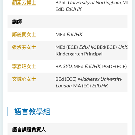
顏素芳博士
BPhil
University of Nottingham
, MEd
EdD
EdU
HK
講師
鄭麗蘭女士
MEd
EdUHK
張淑芬女士
MEd (ECE)
EdUHK
, BEd(ECE)
UniSA
, 
Kindergarten Principal
李嘉瑤女士
BA
SYU
, MEd
EdUHK
, PGDE(ECE)
Ed
文域心女士
BEd (ECE)
Middlesex University
London,
MA (EC)
EdUHK
語言教學組
語言課程負責人