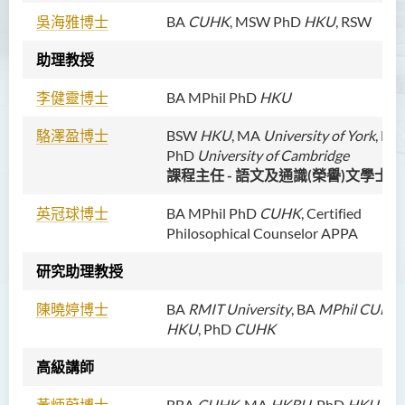
吳海雅博士
BA
CUHK
, MSW PhD
HKU
, RSW
胡耀東先生
官福然先生
助理教授
蔡清衍先生
李健靈博士
BA MPhil PhD
HKU
郭俊祺先生
駱澤盈博士
BSW
HKU
, MA
University of York
, MP
袁展聰博士
PhD
University of Cambridge
課程主任 - 語文及通識(榮譽)文學士
李嘉瑤女士
劉學言先生
英冠球博士
BA MPhil PhD
CUHK
, Certified
Philosophical Counselor APPA
詹嘉文博士
周仲華博士
研究助理教授
周倩如博士
陳曉婷博士
BA
RMIT University
, BA
MPhil CUHK
HKU
, PhD
CUHK
何啟龍博士
李敬恒博士
高級講師
Quratulain Bibi 女士
黃炳蔚博士
BBA
CUHK,
MA
HKBU,
PhD
HKU