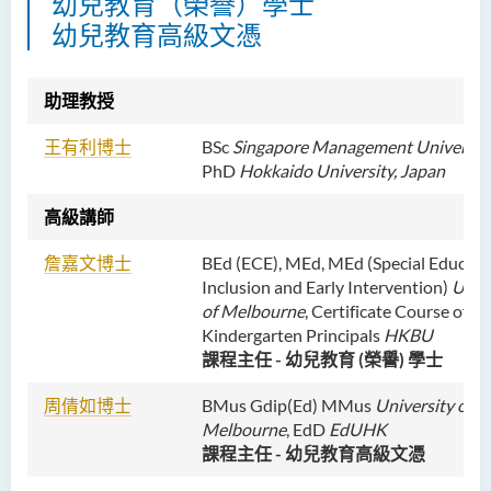
幼兒教育（榮譽）學士
幼兒教育高級文憑
助理教授
王有利博士
BSc
Singapore Management Universit
PhD
Hokkaido University, Japan
高級講師
詹嘉文博士
BEd (ECE), MEd, MEd (Special Educati
Inclusion and Early Intervention)
Unive
of Melbourne
, Certificate Course of
Kindergarten Principals
HKBU
課程主任 - 幼兒教育 (榮譽) 學士
周倩如博士
BMus Gdip(Ed) MMus
University of
Melbourne
, EdD
EdUHK
課程主任 - 幼兒教育高級文憑