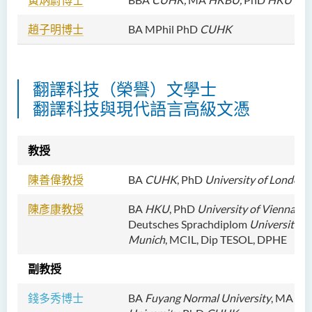
鄧樂兒博士
趙子明博士
BA MPhil PhD
CUHK
李宗華先生
楊永樂博士
吳詠彤女士
翻譯科技（榮譽）文學士
翻譯科技與現代語言
高級文憑
方逸康先生
陳曉婷博士
教授
徐子余博士
廖穎賢博士
陳善偉教授
BA
CUHK
, PhD
University of London
Mr James Speirs
陳彥康教授
BA
HKU
, PhD
University of Vienna
, G
Deutsches Sprachdiplom
University of
行政及研究人員
Munich
, MCIL, Dip TESOL, DPHE
校外顧問團及校外考試委員
副教授
學生活動
錢多秀博士
BA
Fuyang Normal University
, MA
Bei