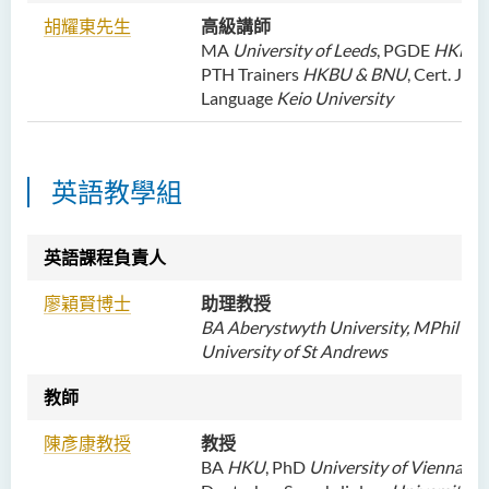
胡耀東先生
高級講師
MA
University of Leeds
, PGDE
HKBU
,
PTH Trainers
HKBU & BNU
, Cert. Jap
Language
Keio University
英語教學組
英語課程負責人
廖穎賢博士
助理教授
BA Aberystwyth University, MPhil Ph
University of St Andrews
教師
陳彥康教授
教授
BA
HKU
, PhD
University of Vienna
, G