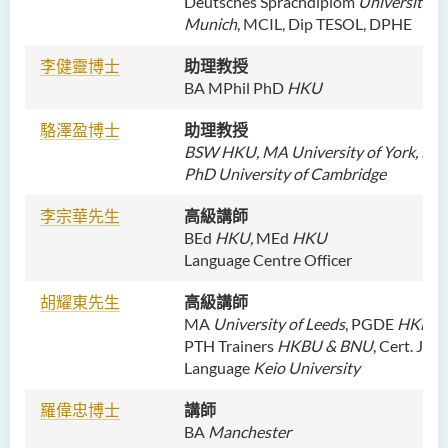
Deutsches Sprachdiplom
University of
Munich
, MCIL, Dip TESOL, DPHE
李健靈博士
助理教授
BA MPhil PhD
HKU
駱澤盈博士
助理教授
BSW
HKU
, MA
University of York
, MP
PhD
University of Cambridge
李宗華先生
高級講師
BEd
HKU,
MEd
HKU
Language Centre Officer
胡耀東先生
高級講師
MA
University of Leeds
, PGDE
HKBU
,
PTH Trainers
HKBU & BNU
, Cert. Jap
Language
Keio University
羅偉忠博士
講師
BA
Manchester