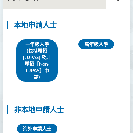
本地申請人士
語言及文化（榮譽）文學士
語文及通識（榮譽）文學士
一年級入學
高年級入學
(包括聯招
翻譯科技（榮譽）文學士
[JUPAS] 及非
聯招［Non-
工商管理（榮譽）學士
JUPAS］申
請)
工商管理(榮譽)酒店及旅遊
管理應用學士
簡介
課程特色
非本地申請人士
課程學習成果
課程結構
海外申請人士