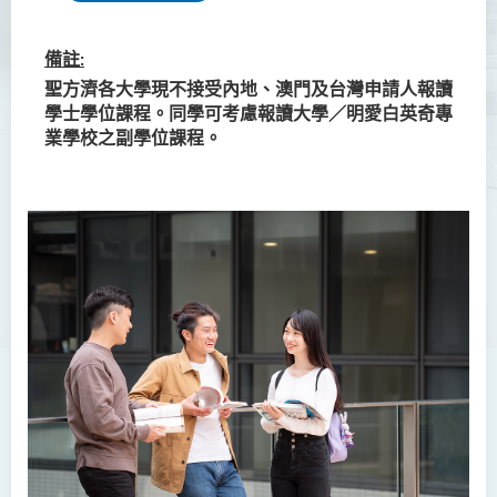
入學要求
實習
備註:
聖方濟各大學現不接受內地、澳門及台灣申請人報讀
學費
學士學位課程。同學可考慮報讀大學／明愛白英奇專
業學校之副學位課程。
犯罪及安保科學(榮譽)學士
幼兒教育（榮譽）學士 (全日
制)
健康科學（榮譽）學士 (兼讀
制銜接課程)
護理學（榮譽）學士
護理學（榮譽）學士 (應用學
位學額)
人工智能（榮譽）理學士
人工智能（榮譽）理學士 (兼