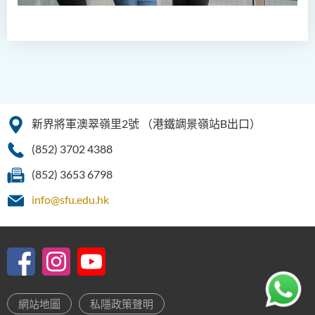
讀制)
人工智能及數碼娛樂（榮
譽）理學士
人工智能及多媒體科技(榮
譽)理學士
新界將軍澳翠嶺里2號
（港鐵調景嶺站B出口）
社區健康與實踐﹙榮譽﹚理
(852) 3702 4388
學士
(852) 3653 6798
藥學﹙榮譽﹚理學士
info@sfu.edu.hk
物理治療學（榮譽）理學士
社會科學（榮譽）學士
社會工作（榮譽）學士 (兼讀
制轉制課程)
網站地圖
私隱政策聲明