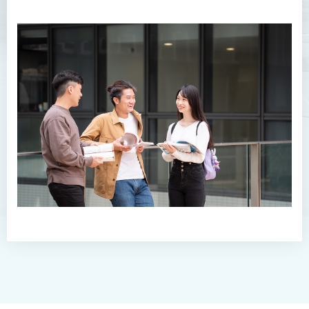
課程學習成果
課程結構
專業認可及就業前景
實習
入學要求
學費
課堂活動及相片集
課程資訊頻道
查詢
健康科學（榮譽）學士 (兼讀
制銜接課程)
護理學（榮譽）學士