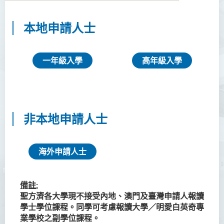
本地申請人士
語言及文化（榮譽）文學士
語文及通識（榮譽）文學士
一年級入學
高年級入學
翻譯科技（榮譽）文學士
工商管理（榮譽）學士
工商管理(榮譽)酒店及旅遊
非本地申請人士
管理應用學士
犯罪及安保科學(榮譽)學士
海外申請人士
幼兒教育（榮譽）學士 (全日
制)
備註:
聖方濟各大學
現不接受內地、澳門及臺灣申請人報讀
簡介
學士學位課程。同學可考慮報讀大學／明愛白英奇專
業學校之副學位課程。
課程特色