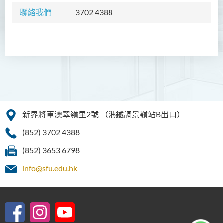
制銜接課程)
聯絡我們
3702 4388
課程特色
課程目標
課程結構
升學及就業前景
入學要求
學費
新界將軍澳翠嶺里2號
（港鐵調景嶺站B出口）
課程資訊頻道
(852) 3702 4388
查詢
(852) 3653 6798
護理學（榮譽）學士
info@sfu.edu.hk
護理學（榮譽）學士 (應用學
位學額)
人工智能（榮譽）理學士