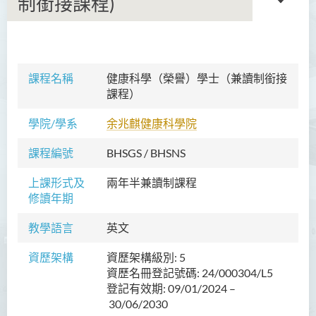
制銜接課程)
語言及文化（榮譽）文學士
課程名稱
健康科學（榮譽）學士（兼讀制銜接
課程）
語文及通識（榮譽）文學士
學院/學系
余兆麒健康科學院
翻譯科技（榮譽）文學士
課程編號
BHSGS / BHSNS
工商管理（榮譽）學士
上課形式及
兩年半兼讀制
工商管理(榮譽)酒店及旅遊
課程
修讀年期
管理應用學士
教學語言
英文
犯罪及安保科學(榮譽)學士
資歷架構
資歷架構級別: 5
幼兒教育（榮譽）學士 (全日
資歷名冊登記號碼: 24/000304/L5
制)
登記有效期: 09/01/2024 –
健康科學（榮譽）學士 (兼讀
30/06/2030