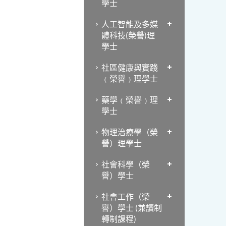
學士
人工智能及多媒
體科技(榮譽)理
學士
社區健康與實踐
﹙榮譽﹚理學士
藥學﹙榮譽﹚理
學士
物理治療學（榮
譽）理學士
社會科學（榮
譽）學士
社會工作（榮
譽）學士 (兼讀制
轉制課程)