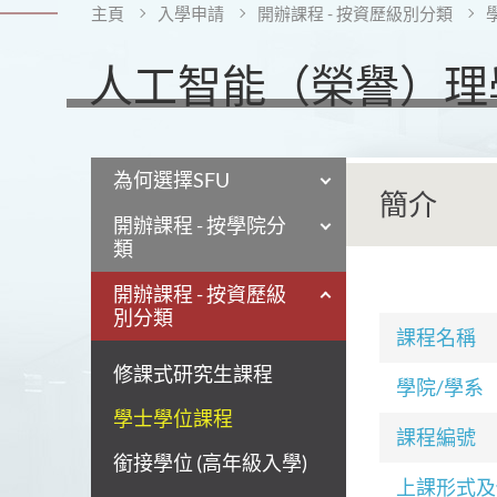
主頁
入學申請
開辦課程 - 按資歷級別分類
人工智能（榮譽）理學
為何選擇SFU
簡介
開辦課程 - 按學院分
類
開辦課程 - 按資歷級
別分類
課程名稱
修課式研究生課程
學院/學系
學士學位課程
課程編號
銜接學位 (高年級入學)
上課形式及