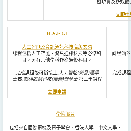
擬現實及多媒體
立即申
HDAI-ICT
人工智能及資訊通訊科技高級文憑
課程包括人工智能、資訊通訊科技等必修科
課程涵蓋
目，另有其他學科作為選修科目。
完成課程後可銜接上
人工智能(榮譽)理學
完成課
士
或
數碼娛樂科技(榮譽)理學士
第三年課程
立即申請
學院職員
包括來自國際電機及電子學會、香港大學、中文大學、