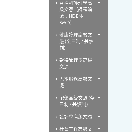
普通科護理學高
級文憑（課程編
號﹕HDEN-
SWD）
健康護理高級文
憑 (全日制 / 兼讀
制)
款待管理學高級
文憑
人本服務高級文
憑
配藥高級文憑 (全
日制 / 兼讀制)
設計學高級文憑
社會工作高級文