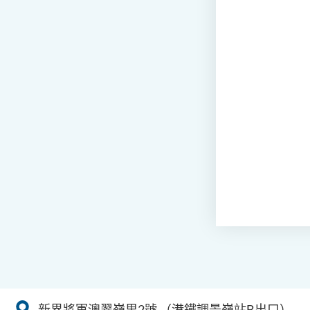
新界將軍澳翠嶺里2號
（港鐵調景嶺站B出口）