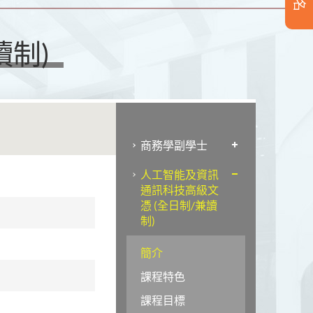
讀制)
商務學副學士
人工智能及資訊
通訊科技高級文
憑 (全日制/兼讀
制)
簡介
課程特色
課程目標