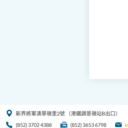
新界將軍澳翠嶺里2號
（港鐵調景嶺站B出口）
(852) 3702 4388
(852) 3653 6798
i