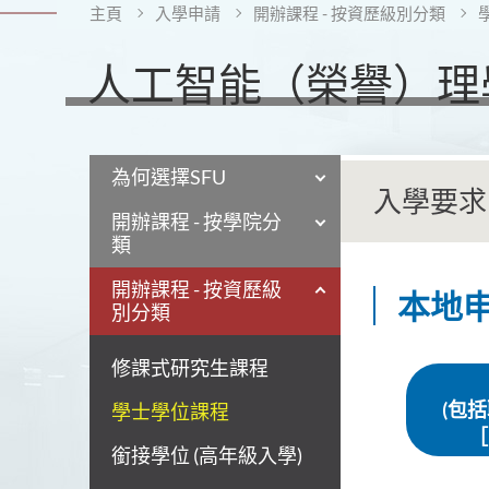
主頁
入學申請
開辦課程 - 按資歷級別分類
人工智能（榮譽）理
為何選擇SFU
入學要求
開辦課程 - 按學院分
類
開辦課程 - 按資歷級
本地
別分類
修課式研究生課程
(包括
學士學位課程
［
銜接學位 (高年級入學)