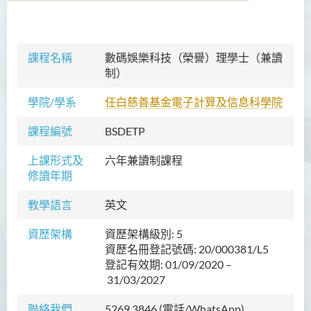
語言及文化（榮譽）文學士
課程名稱
數碼娛樂科技（榮譽）理學士
（兼讀
制）
語文及通識（榮譽）文學士
學院/學系
任白慈善基金電子計算及信息科學院
翻譯科技（榮譽）文學士
課程編號
BSDETP
工商管理（榮譽）學士
上課形式及
六年兼讀制課程
工商管理(榮譽)酒店及旅遊
修讀年期
管理應用學士
教學語言
英文
犯罪及安保科學(榮譽)學士
資歷架構
資歷架構級別: 5
幼兒教育（榮譽）學士 (全日
資歷名冊登記號碼: 20/000381/L5
制)
登記有效期: 01/09/2020 –
健康科學（榮譽）學士 (兼讀
31/03/2027
制銜接課程)
聯絡我們
5269 3846
(電話/WhatsApp)