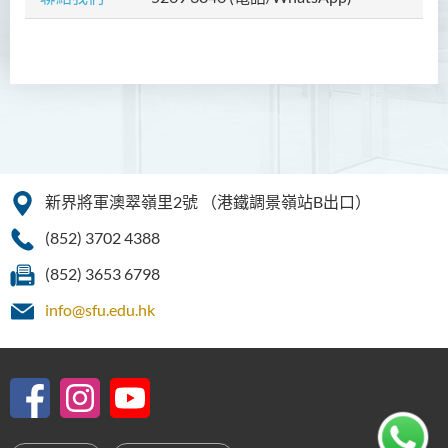
護理學（榮譽）學士
護理學（榮譽）學士 (應用學
位學額)
人工智能（榮譽）理學士
人工智能（榮譽）理學士 (兼
讀制)
新界將軍澳翠嶺里2號
（港鐵調景嶺站B出口）
人工智能及數碼娛樂（榮
(852) 3702 4388
譽）理學士
(852) 3653 6798
人工智能及多媒體科技(榮
info@sfu.edu.hk
譽)理學士
社區健康與實踐﹙榮譽﹚理
學士
藥學﹙榮譽﹚理學士