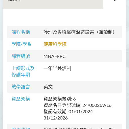
倫理及宗教文學碩士
課程名稱
護理及專職醫療深造證書（兼讀制）
企業管治碩士 (兼讀制)
學院/學系
健康科學院
護理及專職醫療碩士(兼讀
課程編號
MNAH-PC
制)
上課形式及
一年半兼讀制
人工智能及創意科技理學碩
修讀年期
士
教學語言
英文
社會工作碩士
資歷架構
資歷架構級別: 6
護理及專職醫療深造證書(兼
資歷名冊登記號碼: 24/000269/L6
讀制)
登記有效期: 01/01/2024 –
31/12/2026
簡介
學費