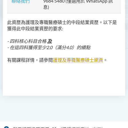
聯絡我們
9684 5480 (
僅適用於 WhatsApp 訊
息)
護理及專職醫療深造文憑(兼
讀制)
此資歷為護理及專職醫療碩士的中段結業資歷。以下是
獲得此
中段結業資歷的要求:
私人銀行及家族辦公室深造
文憑(兼讀制)
- 四科核心科目合格
及
- 在這四科獲得至少2.0（滿分4.0）的績點
有關課程詳情，請參閱
護理及專職醫療碩士網頁
。