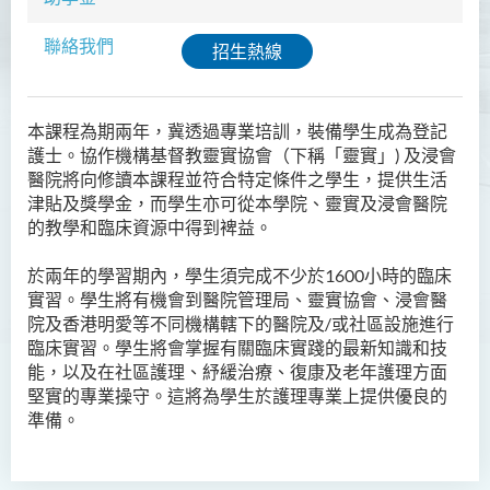
入學要求
聯絡我們
招生熱線
學費
普通科護理學高級文憑（課
本課程為期兩年，冀透過專業培訓，裝備學生成為登記
程編號﹕HDEN-SWD）
護士。協作機構基督教靈實協會（下稱「靈實」) 及浸會
醫院將向修讀本課程並符合特定條件之學生，提供生活
健康護理高級文憑 (全日制 /
津貼及獎學金，而學生亦可從本學院、靈實及
浸會醫院
兼讀制)
的教學和臨床資源中得到裨益。
款待管理學高級文憑
於兩年的學習期內，學生須完成不少於1600小時的臨床
人本服務高級文憑
實習。學生將有機會到醫院管理局、靈實協會、
浸會醫
院及
香港明愛等不同機構轄下的醫院及/或社區設施進行
配藥高級文憑 (全日制 / 兼讀
臨床實習。學生將會掌握有關臨床實踐的最新知識和技
制)
能，以及在社區護理、紓緩治療、復康及老年護理方面
堅實的專業操守。這將為學生於護理專業上提供優良的
設計學高級文憑
準備。
社會工作高級文憑 (全日制 /
兼讀制)