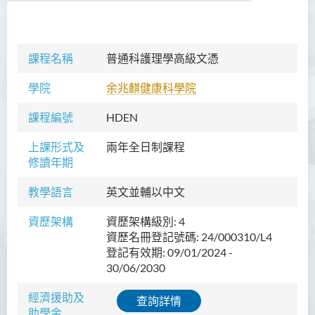
商務學副學士
課程名稱
普通科護理學高級文憑
人工智能及資訊通訊科技高
學院
余兆麒健康科學院
級文憑 (全日制/兼讀制)
課程編號
HDEN
犯罪及安保科學高級文憑
上課形式及
兩年全日制課程
幼兒教育高級文憑
修讀年期
普通科護理學高級文憑
教學語言
英文並輔以中文
簡介
資歷架構
資歷架構級別: 4
課程目標
資歷名冊登記號碼: 24/000310/L4
登記有效期: 09/01/2024 -
課程學習成果
30/06/2030
課程結構
經濟援助及
查詢詳情
升學及就業前景
助學金