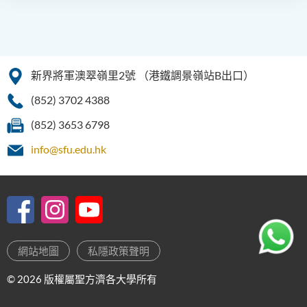
音樂研習高級文憑
電影與媒體製作高級文憑
新界將軍澳翠嶺里2號
（港鐵調景嶺站B出口）
翻譯科技與現代語言高級文
憑
(852) 3702 4388
(852) 3653 6798
info@sfu.edu.hk
網站地圖
私隱政策聲明
© 2026 版權屬聖方濟各大學所有