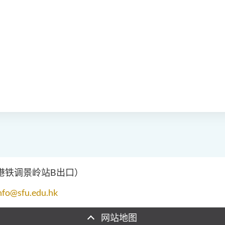
（港铁调景岭站B出口）
nfo@sfu.edu.hk
网站地图