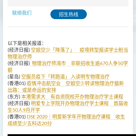
护理学（荣誉）学士
联络我们
招生热线
护理学（荣誉）学士 (应用学
位学额)
人工智能（荣誉）理学士
以下是相关报道：
(
经济日报
)
空姐空少「降落了」 疫境转型报读学士盼当
人工智能（荣誉）理学士 (兼
物理治疗师
读制)
(经济日报
)
物理治疗师渴市 非联招收生逾670人争50学
人工智能及数码娱乐（荣
额
誉）理学士
(星岛)
空服员疫下「转跑道」 入读明专物理治疗
(
香港01
)
疫情冲击航空业 空姐空少转读物理治疗揾新
人工智能及多媒体科技(荣
出路：或是命运的安排
誉)理学士
(东方)
本港需求大 有自资院校开办物理治疗学士课程
(经济日报)
明爱专上学院开办物理治疗学士课程 首届收
社区健康与实践﹙荣誉﹚理
生50人9月开学
学士
(香港01)
DSE 2020｜明爱新学年开物理治疗课程 收生
成绩至少五科达20分
药学﹙荣誉﹚理学士