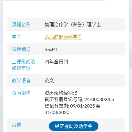
语言及文化（荣誉）文学士
课程名称
物理治疗学
（
荣
誉
）
理学士
语文及通识（荣誉）文学士
学院
余兆麒健康科学院
翻译科技（荣誉）文学士
课程编号
BScPT
工商管理（荣誉）学士
上课形式及
四年全日制
修读年期
工商管理(荣誉)酒店及旅游
管理应用学士
教学语言
英文
犯罪及安保科学(荣誉)学士
资历架构
资历架构级别: 5
资历名册登记号码: 24/000302/L5
幼儿教育（荣誉）学士 (全日
登记有效期: 09/01/2025 至
制)
31/08/2030
健康科学（荣誉）学士 (兼读
其他
制衔接课程)
经济援助及助学金