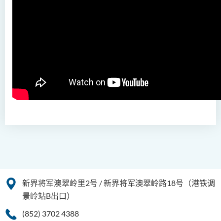
社会工作（荣誉）学士 (兼读
制转制课程)
新界将军澳翠岭里2号 / 新界将军澳翠岭路18号（港铁调
景岭站B出口）
(852) 3702 4388