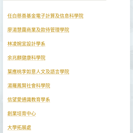
任白慈善基金電子計算及信息科學院
關於我們
廖湯慧靄商業及款待管理學院
願景與使命
林凌婉宜設計學系
合作機會
職員
余兆麒健康科學院
活動
葉應桃李如意人文及語言學院
有用連結
湯羅鳳賢社會科學院
聯絡我們
信望愛通識教育學系
創業培育中心
大學拓展處