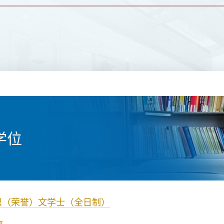
学位
识（荣誉）文学士（全日制）