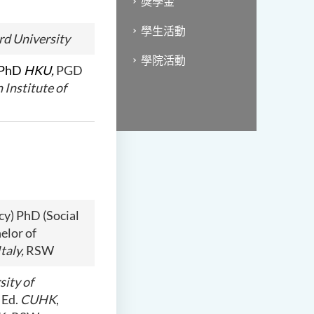
獎學金
學生活動
d University
學院活動
 PhD
HKU,
PGD
 Institute of
cy) PhD (Social
helor of
taly,
RSW
sity of
 Ed.
CUHK
,