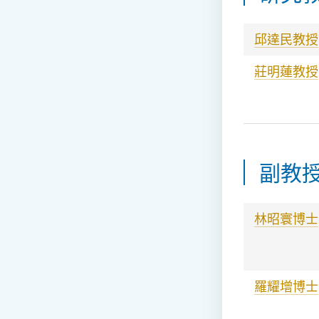
邱達
民教授
莊明蓮教授
副教授
林昭寰博士
羅耀增博士