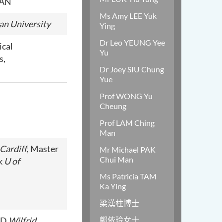
CAN
Ms Amy LEE Yuk
an University
Ying
Dr Leo YEUNG Yee
ical
Yu
s,
Dr Joey SIU Chung
Yue
Prof WONG Yu
Cheung
Prof LAM Ching
Man
 Cardiff
, Master
Mr Michael PAK
Chui Man
k
U of
Ms Patricia TAM
Ka Ying
梁漢柱博士
hD
Wilfrid
鄭依玲女士