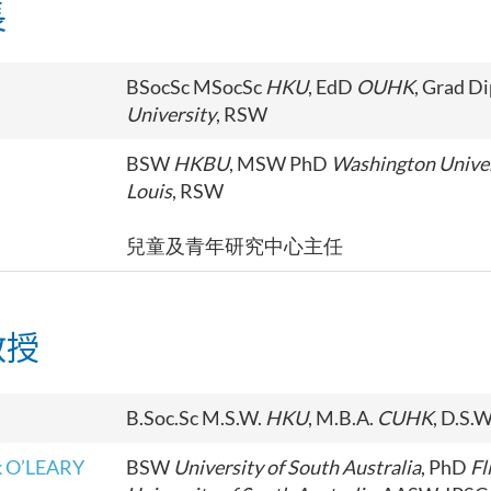
長
BSocSc MSocSc
HKU
, EdD
OUHK
, Grad D
University
, RSW
BSW
HKBU
, MSW PhD
Washington Univers
Louis
, RSW
兒童及青年研究中心主任
教授
B.Soc.Sc M.S.W.
HKU
, M.B.A.
CUHK
, D.S.
ck O’LEARY
BSW
University of South Australia
, PhD
Fl