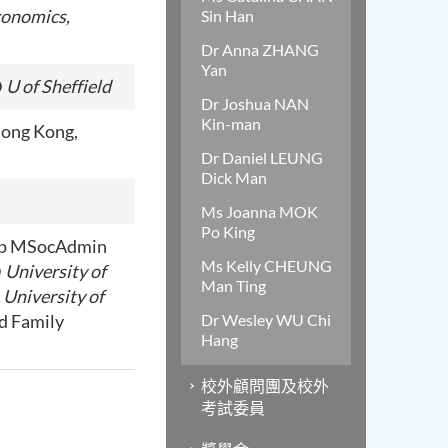
conomics,
Sin Han
Dr Anna ZHANG
Yan
D
U of Sheffield
Dr Joshua NAN
Kin-man
ong Kong,
Dr Daniel LEUNG
Dick Man
Ms Joanna MOK
Po King
ip MSocAdmin
Ms Kelly CHEUNG
D
University of
Man Ting
n
University of
d Family
Dr Wesley WU Chi
Hang
校外顧問團及校外
考試委員