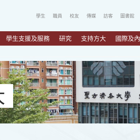
學生
職員
校友
傳媒
訪客
圖書館
學生支援及服務
研究
支持方大
國際及
大