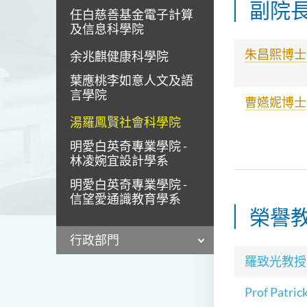
副院
任白慈善基金電子計算
及信息科學院
朱昌熙博士
余兆麒健康科學院
葉應桃李如意人文及語
言學院
曹嬿妮博士
湯羅鳳賢社會科學院
明愛白英奇專業學院 -
林凌婉宜設計學系
明愛白英奇專業學院 -
信望愛通識教育學系
榮譽
行政部門
羅致光
教授
Prof Patri