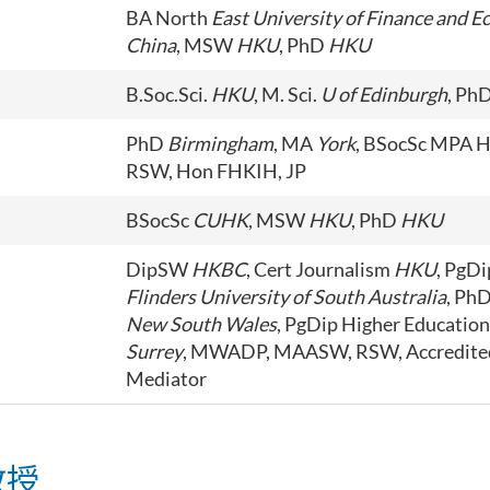
BA North
East University of Finance and E
China
, MSW
HKU
, PhD
HKU
B.Soc.Sci.
HKU
, M. Sci.
U of Edinburgh
, Ph
PhD
Birmingham
, MA
York
, BSocSc MPA H
RSW, Hon FHKIH, JP
BSocSc
CUHK
, MSW
HKU
, PhD
HKU
DipSW
HKBC
, Cert Journalism
HKU
, PgD
Flinders University of South Australia
, Ph
New South Wales
, PgDip Higher Educatio
Surrey
, MWADP, MAASW, RSW, Accredite
Mediator
教授