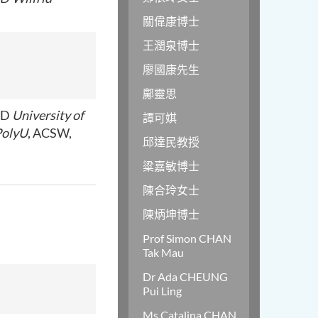
關偉康博士
王潤泉博士
廖國康先生
鄺靈思
hD
University of
譚可娸
olyU
, ACSW,
邱達民教授
粱嘉敏博士
陳合玲女士
陳炳坤博士
Prof Simon CHAN
Tak Mau
Dr Ada CHEUNG
Pui Ling
Ms Catalina CHAN