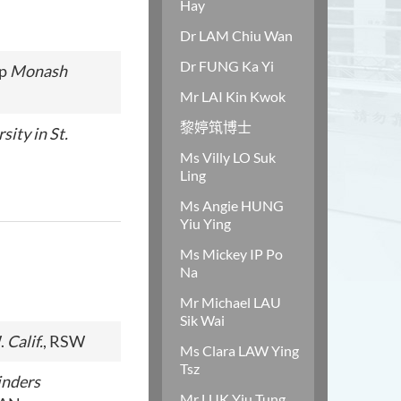
Hay
Dr LAM Chiu Wan
Dr FUNG Ka Yi
ip
Monash
Mr LAI Kin Kwok
黎婷筑博士
ity in St.
Ms Villy LO Suk
Ling
Ms Angie HUNG
Yiu Ying
Ms Mickey IP Po
Na
Mr Michael LAU
Sik Wai
W.
Calif.
, RSW
Ms Clara LAW Ying
Tsz
inders
Mr LUK Yiu Tung