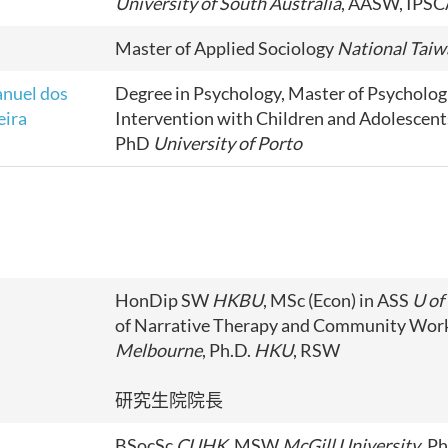
University of South Australia
, AASW, IPS
Master of Applied Sociology
National Taiw
anuel dos
Degree in Psychology, Master of Psycholog
eira
Intervention with Children and Adolescent
PhD
University of Porto
HonDip SW
HKBU
, MSc (Econ) in ASS
U of
of Narrative Therapy and Community Wor
Melbourne
, Ph.D.
HKU
, RSW
研究生院院長
BSocSc
CUHK
, MSW
McGill University
, P