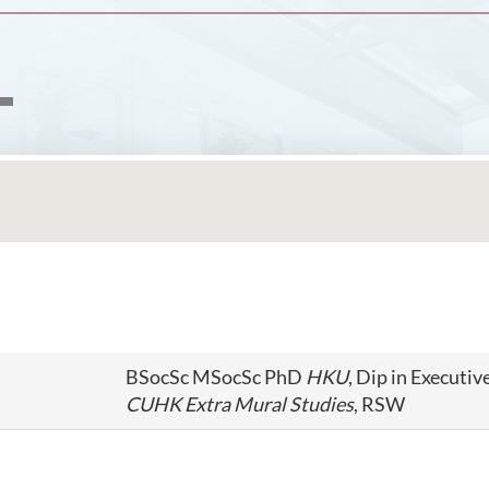
BSocSc MSocSc PhD
HKU
, Dip in Executi
CUHK Extra Mural Studies
, RSW