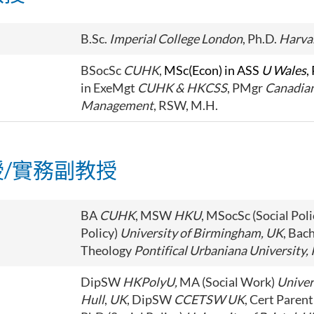
B.Sc.
Imperial College London
, Ph.D.
Harvar
BSocSc
CUHK
,
MSc(Econ) in ASS
U Wales
,
in ExeMgt
CUHK & HKCSS
, PMgr
Canadian
Management
, RSW, M.H.
/實務副教授
BA
CUHK
, MSW
HKU
, MSocSc (Social Poli
Policy)
University of Birmingham, UK
, Bac
Theology
Pontifical Urbaniana University, I
DipSW
HKPolyU,
MA (Social Work)
Univer
Hull
,
UK
, DipSW
CCETSW UK
, Cert Parent