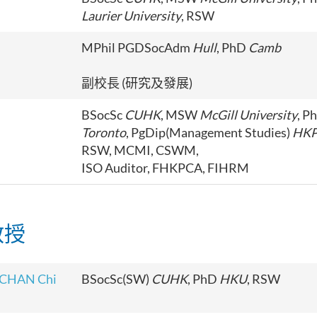
Laurier University
, RSW
MPhil PGDSocAdm
Hull
, PhD
Camb
副校長 (研究及發展)
BSocSc
CUHK
, MSW
McGill University
, P
Toronto
, PgDip(Management Studies)
HKP
RSW, MCMI, CSWM,
ISO Auditor, FHKPCA, FIHRM
教授
 CHAN Chi
BSocSc(SW)
CUHK
, PhD
HKU
, RSW