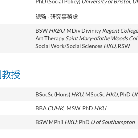
PhD (Social Policy)
University of Bristol, U
總監 - 研究事務處
BSW
HKBU
, MDiv Divinity
Regent Colleg
Art Therapy
Saint Mary-ofothe Woods Col
Social Work/Social Sciences
HKU,
RSW
副教授
BSocSc (Hons)
HKU
, MSocSc
HKU
, PhD
U
BBA
CUHK
; MSW PhD
HKU
BSW MPhil
HKU
; PhD
U of Southampton