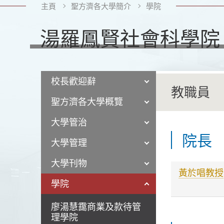
主頁
聖方濟各大學簡介
學院
湯羅鳳賢社會科學院
校長歡迎辭
教職員
聖方濟各大學概覽
大學管治
院長
大學管理
大學刊物
黃於唱教授
學院
廖湯慧靄商業及款待管
理學院