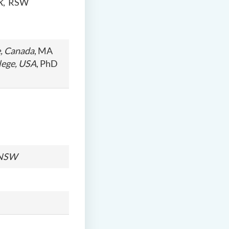
K
,
RSW
e, Canada
, MA
lege, USA
, PhD
NSW